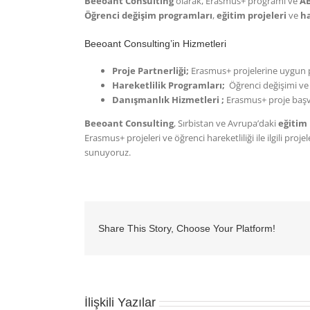
Beeoant Consulting
olarak, Erasmus+ programı ve
AB
Öğrenci değişim programları
,
eğitim projeleri
ve
ha
Beeoant Consulting’in Hizmetleri
Proje Partnerliği;
Erasmus+ projelerine uygun par
Hareketlilik Programları;
Öğrenci değişimi ve g
Danışmanlık Hizmetleri ;
Erasmus+ proje başvu
Beeoant Consulting
, Sırbistan ve Avrupa’daki
eğitim 
Erasmus+ projeleri ve öğrenci hareketliliği ile ilgili pr
sunuyoruz.
Share This Story, Choose Your Platform!
İlişkili Yazılar