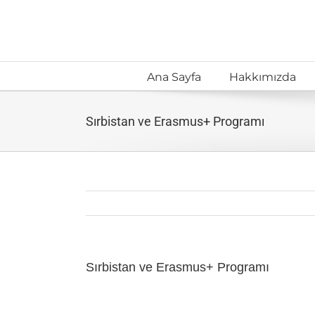
Skip
to
content
Ana Sayfa
Hakkımızda
Sırbistan ve Erasmus+ Programı
Sırbistan ve Erasmus+ Programı