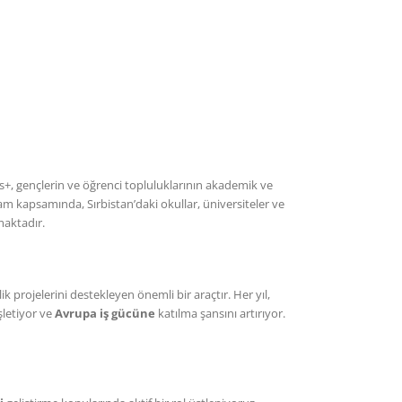
+, gençlerin ve öğrenci topluluklarının akademik ve
am kapsamında, Sırbistan’daki okullar, üniversiteler ve
şmaktadır.
projelerini destekleyen önemli bir araçtır. Her yıl,
şletiyor ve
Avrupa iş gücüne
katılma şansını artırıyor.