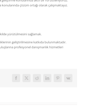
i
geliştirme konularında aktif bir rol üstleniyoruz.
a konularında çözüm ortağı olarak çalışmaktayız.
ekilde yürütülmesini sağlamak.
liklerinin geliştirilmesine katkıda bulunmaktadır.
uruluşlarına profesyonel danışmanlık hizmetleri
Facebook
X
Reddit
LinkedIn
Pinterest
Vk