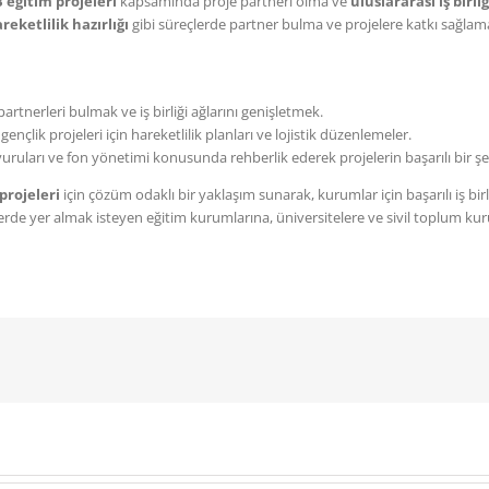
 eğitim projeleri
kapsamında proje partneri olma ve
uluslararası iş birliğ
reketlilik hazırlığı
gibi süreçlerde partner bulma ve projelere katkı sağlam
tnerleri bulmak ve iş birliği ağlarını genişletmek.
ençlik projeleri için hareketlilik planları ve lojistik düzenlemeler.
ruları ve fon yönetimi konusunda rehberlik ederek projelerin başarılı bir ş
projeleri
için çözüm odaklı bir yaklaşım sunarak, kurumlar için başarılı iş bir
ojelerde yer almak isteyen eğitim kurumlarına, üniversitelere ve sivil toplum k