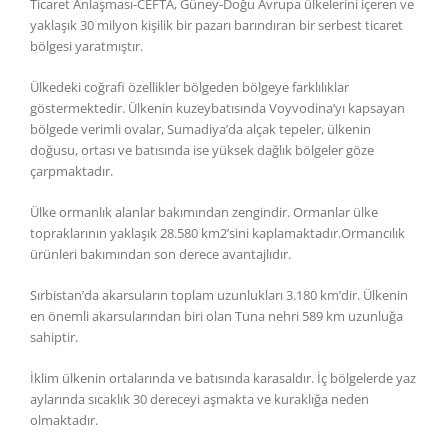
Ticaret Anlaşması-CEFTA, Güney-Doğu Avrupa ülkelerini içeren ve
yaklaşık 30 milyon kişilik bir pazarı barındıran bir serbest ticaret
bölgesi yaratmıştır.
Ülkedeki coğrafi özellikler bölgeden bölgeye farklılıklar
göstermektedir. Ülkenin kuzeybatısında Voyvodina’yı kapsayan
bölgede verimli ovalar, Sumadiya’da alçak tepeler, ülkenin
doğusu, ortası ve batısında ise yüksek dağlık bölgeler göze
çarpmaktadır.
Ülke ormanlık alanlar bakımından zengindir. Ormanlar ülke
topraklarının yaklaşık 28.580 km2’sini kaplamaktadır.Ormancılık
ürünleri bakımından son derece avantajlıdır.
Sırbistan’da akarsuların toplam uzunlukları 3.180 km’dir. Ülkenin
en önemli akarsularından biri olan Tuna nehri 589 km uzunluğa
sahiptir.
İklim ülkenin ortalarında ve batısında karasaldır. İç bölgelerde yaz
aylarında sıcaklık 30 dereceyi aşmakta ve kuraklığa neden
olmaktadır.