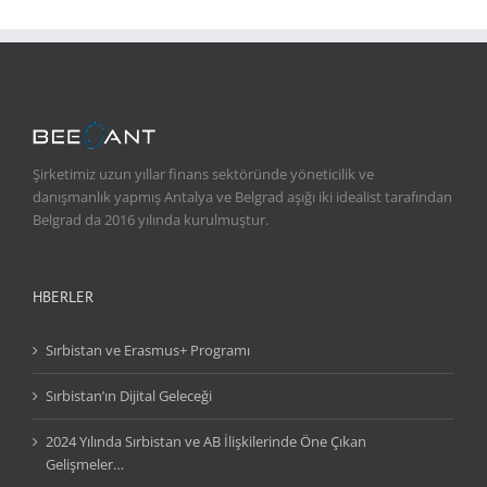
Şirketimiz uzun yıllar finans sektöründe yöneticilik ve
danışmanlık yapmış Antalya ve Belgrad aşığı iki idealist tarafından
Belgrad da 2016 yılında kurulmuştur.
HBERLER
Sırbistan ve Erasmus+ Programı
Sırbistan’ın Dijital Geleceği
2024 Yılında Sırbistan ve AB İlişkilerinde Öne Çıkan
Gelişmeler…