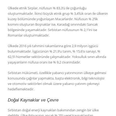
Ülkede etnik Sırplar, nüfusun % 83,3’ü ile çoğunluğu
oluşturmaktadır. İkinci büyük etnik grup % 3,4’lük oran ile ülkenin
kuzey bölümünde yoğunlaşan Macarlardır. Nüfusun % 2‘lik
kısmını oluşturan Boşnaklar ise, Karadağ sınırındaki Sancak
bölgesinde yaşamaktadır. Sırbistan nüfusunun % 2,1’ini ise
Romanlar oluşturmaktadır.
Ülkede 2016 yılı tahmini rakamlarına göre 2,9 milyon işgücü
bulunmaktadır. İşgücünün % 21,9’u tarım, % 15,6’sı sanayi, %
62,5’i hizmetler sektöründe çalışmaktadır. Yoksulluk sınırı altında
yaşayanların nüfusa oranı ise % 9,2 civarındadır.
Sırbistan Hükümeti, özellikle yabancı yatırımcının ülkeye gelmesi
konusunda çağrılar yapmakta, başta elektronik, bilgi teknolojisi
ve otomotiv sektörleri olmak üzere yabancı yatırım çekmeyi
hedeflemektedir.
Doğal Kaynaklar ve Çevre
Sırbistan doğal enerji kaynakları bakımından zengin bir ülke
değildir. Ülke ihtiyacının ancak % 25’i yerel kaynaklardan