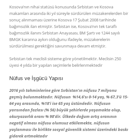
Kosova’nın nihai statüsü konusunda Sırbistan ve Kosova
makamları arasında iki yıl süreyle sürdürülen müzakerelerden bir
sonuç alınmaması üzerine Kosova 17 Şubat 2008 tarihinde
bağımsızlık ilan etmiştir. Sırbistan ise, Kosova’nın tek taraflı
bağımsızlık ilanını Sırbistan Anayasası, BM Şartı ve 1244 sayılı
BMGK kararına aykırı olduğunu ifadeyle, müzakerelerin
sürdürülmesi gerektiğini savunmaya devam etmiştir.
Sırbistan tek meclisli sisteme göre yönetilmektir. Meclisin 250
üyesi 4 yılda bir yapılan seçimlerle belirlenmektedir
Nüfus ve İşgücü Yapısı
2016 yılı tahminlerine göre Sırbistan’ın nüfusu 7 milyonu
geçmiş bulunmaktadır. Nüfusun %14,6’sı 0-14 yaş, % 67,3’ü 15-
64 yaş arasında, %18’i ise 65 yaş üstündedir. Nüfusun
yarısından fazlası (% 56) büyük şehirlerde yaşamakta olup,
okuryazarlık oranı % 98’dir. Ülkede doğum artış oranının
negatif olması nüfusu olumsuz etkilemekte, nüfusun
yaşlanması ile birlikte sosyal güvenlik sistemi üzerindeki baskı
giderek artmaktadır