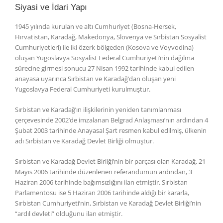
Siyasi ve İdari Yapı
1945 yılında kurulan ve altı Cumhuriyet (Bosna-Hersek,
Hırvatistan, Karadağ, Makedonya, Slovenya ve Sırbistan Sosyalist
Cumhuriyetleri) ile iki özerk bölgeden (Kosova ve Voyvodina)
oluşan Yugoslavya Sosyalist Federal Cumhuriyeti’nin dağılma
sürecine girmesi sonucu 27 Nisan 1992 tarihinde kabul edilen
anayasa uyarınca Sırbistan ve Karadağ’dan oluşan yeni
Yugoslavya Federal Cumhuriyeti kurulmuştur.
Sırbistan ve Karadağ’ın ilişkilerinin yeniden tanımlanması
çerçevesinde 2002’de imzalanan Belgrad Anlaşması’nın ardından 4
Şubat 2003 tarihinde Anayasal Şart resmen kabul edilmiş, ülkenin
adı Sırbistan ve Karadağ Devlet Birliği olmuştur.
Sırbistan ve Karadağ Devlet Birliği’nin bir parçası olan Karadağ, 21
Mayıs 2006 tarihinde düzenlenen referandumun ardından, 3
Haziran 2006 tarihinde bağımsızlığını ilan etmiştir. Sırbistan
Parlamentosu ise 5 Haziran 2006 tarihinde aldığı bir kararla,
Sırbistan Cumhuriyeti’nin, Sırbistan ve Karadağ Devlet Birliği’nin
“ardıl devleti” olduğunu ilan etmiştir.