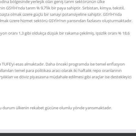
dina bölgesinde yerleşik olan geniş tarım sektörünün ülke
GSYİH’nda tarım % 9,7’lik bir paya sahiptir. Sırbistan, kimya, tekstil,
 başta olmak üzere güçlü bir sanayi potansiyeline sahiptir. GSYİH’nda
olmak üzere hizmet sektörü GSYİH’nın yarısından fazlasını oluşturmaktadır.
yon oranı 1,3 gibi oldukça düşük bir rakama çekilmiş, işsizlik oranı % 18,6
le TUFE’yi esas almaktadır. Daha önceki programda ise temel enflasyon
anılan temel para politikası aracı olarak iki haftalık repo oranlarının
kları ve döviz piyasasına müdahale edilmesi gibi araçlar ise destekleyici
 Bu durum ülkenin rekabet gücüne olumlu yönde yansımaktadır.