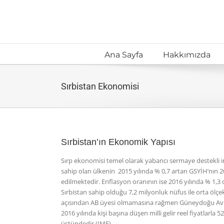
Skip
to
content
Ana Sayfa
Hakkımızda
Sırbistan Ekonomisi
Sırbistan’ın Ekonomik Yapısı
Sırp ekonomisi temel olarak yabancı sermaye destekli
sahip olan ülkenin 2015 yılında % 0,7 artan GSYİH’nın 20
edilmektedir. Enflasyon oranının ise 2016 yılında % 1,3
Sırbistan sahip olduğu 7,2 milyonluk nüfus ile orta ölçe
açısından AB üyesi olmamasına rağmen Güneydoğu Avrup
2016 yılında kişi başına düşen milli gelir reel fiyatlarla 
üstündedir (IMF).