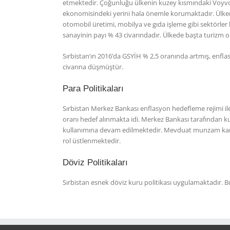
etmektedir. Çoğunluğu ülkenin kuzey kısmındaki Voyvo
ekonomisindeki yerini hala önemle korumaktadır. Ülkenin 
otomobil üretimi, mobilya ve gıda işleme gibi sektörler
sanayinin payı % 43 civarındadır. Ülkede başta turizm 
Sırbistan’ın 2016’da GSYİH % 2,5 oranında artmış, enflas
civarına düşmüştür.
Para Politikaları
Sırbistan Merkez Bankası enflasyon hedefleme rejimi i
oranı hedef alınmakta idi. Merkez Bankası tarafından kull
kullanımına devam edilmektedir. Mevduat munzam karşılı
rol üstlenmektedir.
Döviz Politikaları
Sırbistan esnek döviz kuru politikası uygulamaktadır.