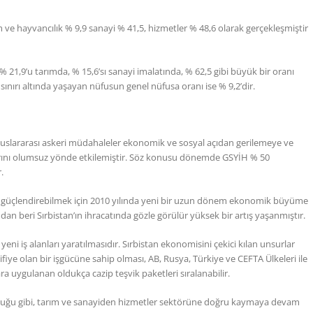
m ve hayvancılık % 9,9 sanayi % 41,5, hizmetler % 48,6 olarak gerçekleşmiştir
21,9’u tarımda, % 15,6’sı sanayi imalatında, % 62,5 gibi büyük bir oranı
ınırı altında yaşayan nüfusun genel nüfusa oranı ise % 9,2’dir.
uluslararası askeri müdahaleler ekonomik ve sosyal açıdan gerilemeye ve
arını olumsuz yönde etkilemiştir. Söz konusu dönemde GSYİH % 50
.
rını güçlendirebilmek için 2010 yılında yeni bir uzun dönem ekonomik büyüme
 beri Sırbistan’ın ihracatında gözle görülür yüksek bir artış yaşanmıştır.
ni iş alanları yaratılmasıdır. Sırbistan ekonomisini çekici kılan unsurlar
fiye olan bir işgücüne sahip olması, AB, Rusya, Türkiye ve CEFTA Ülkeleri ile
ra uygulanan oldukça cazip teşvik paketleri sıralanabilir.
lduğu gibi, tarım ve sanayiden hizmetler sektörüne doğru kaymaya devam