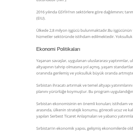
2016 yılında GSYİH’nın sektörlere göre dağılımının; tarı
(EIU).
Ülkede 2,8 milyon işgücü bulunmaktadır.Bu işgücünün % 
hizmetler sektöründe istihdam edilmektedir. Yoksulluk s
Ekonomi Politikaları
Yaşanan savaşlar, uygulanan uluslararası yaptırımlar, 
altyapının tahrip olmasına yol açmış, yaşam standartl
oranında gerilemiş ve yoksulluk büyük oranda artmıştır
Sırbistan ihracatı artırmak ve temel altyapı yatırımla
planını yürürlüğe koymuştur. Bu program uygulandığından
Sırbistan ekonomisinin en önemli konuları; istihdam ve ye
arasında, ülkenin stratejik konumu, göreceli ucuz ve kali
yapılan Serbest Ticaret Anlaşmaları ve yabancı yatırımla
Sırbistan’ın ekonomik yapısı, gelişmiş ekonomilerde o