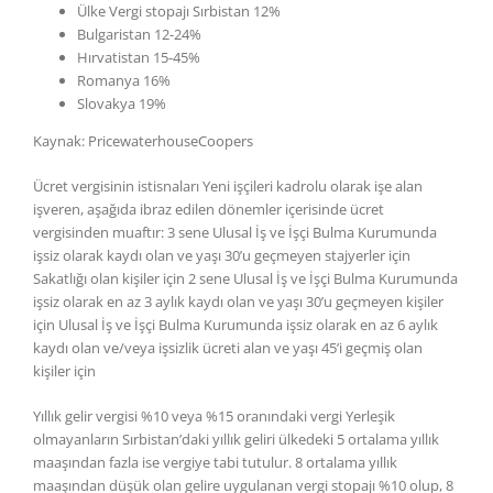
Ülke Vergi stopajı Sırbistan 12%
Bulgaristan 12-24%
Hırvatistan 15-45%
Romanya 16%
Slovakya 19%
Kaynak: PricewaterhouseCoopers
Ücret vergisinin istisnaları Yeni işçileri kadrolu olarak işe alan
işveren, aşağıda ibraz edilen dönemler içerisinde ücret
vergisinden muaftır: 3 sene Ulusal İş ve İşçi Bulma Kurumunda
işsiz olarak kaydı olan ve yaşı 30’u geçmeyen stajyerler için
Sakatlığı olan kişiler için 2 sene Ulusal İş ve İşçi Bulma Kurumunda
işsiz olarak en az 3 aylık kaydı olan ve yaşı 30’u geçmeyen kişiler
için Ulusal İş ve İşçi Bulma Kurumunda işsiz olarak en az 6 aylık
kaydı olan ve/veya işsizlik ücreti alan ve yaşı 45’i geçmiş olan
kişiler için
Yıllık gelir vergisi %10 veya %15 oranındaki vergi Yerleşik
olmayanların Sırbistan’daki yıllık geliri ülkedeki 5 ortalama yıllık
maaşından fazla ise vergiye tabi tutulur. 8 ortalama yıllık
maaşından düşük olan gelire uygulanan vergi stopajı %10 olup, 8