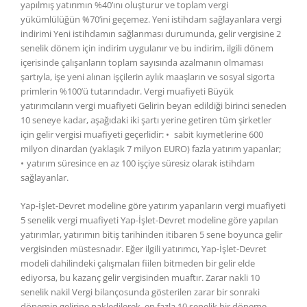
yapılmış yatırımın %40’ını oluşturur ve toplam vergi
yükümlülüğün %70’ini geçemez. Yeni istihdam sağlayanlara vergi
indirimi Yeni istihdamın sağlanması durumunda, gelir vergisine 2
senelik dönem için indirim uygulanır ve bu indirim, ilgili dönem
içerisinde çalışanların toplam sayısında azalmanın olmaması
şartıyla, işe yeni alınan işçilerin aylık maaşların ve sosyal sigorta
primlerin %100’ü tutarındadır. Vergi muafiyeti Büyük
yatırımcıların vergi muafiyeti Gelirin beyan edildiği birinci seneden
10 seneye kadar, aşağıdaki iki şartı yerine getiren tüm şirketler
için gelir vergisi muafiyeti geçerlidir: • sabit kıymetlerine 600
milyon dinardan (yaklaşık 7 milyon EURO) fazla yatırım yapanlar;
• yatırım süresince en az 100 işçiye süresiz olarak istihdam
sağlayanlar.
Yap-İşlet-Devret modeline göre yatırım yapanların vergi muafiyeti
5 senelik vergi muafiyeti Yap-İşlet-Devret modeline göre yapılan
yatırımlar, yatırımın bitiş tarihinden itibaren 5 sene boyunca gelir
vergisinden müstesnadır. Eğer ilgili yatırımcı, Yap-İşlet-Devret
modeli dahilindeki çalışmaları fiilen bitmeden bir gelir elde
ediyorsa, bu kazanç gelir vergisinden muaftır. Zarar nakli 10
senelik nakil Vergi bilançosunda gösterilen zarar bir sonraki
dönemin gelirine nakledilerek, en fazla 10 senelik bir döneme