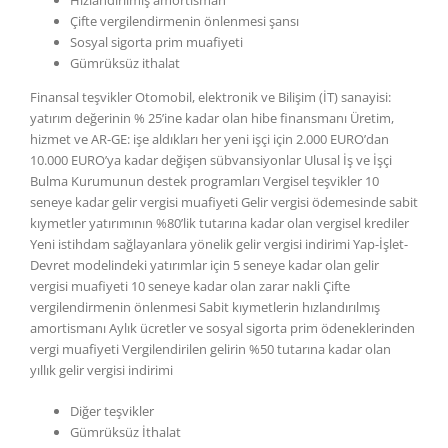
Hızlandırılmış amortisman
Çifte vergilendirmenin önlenmesi şansı
Sosyal sigorta prim muafiyeti
Gümrüksüz ithalat
Finansal teşvikler Otomobil, elektronik ve Bilişim (İT) sanayisi:
yatırım değerinin % 25’ine kadar olan hibe finansmanı Üretim,
hizmet ve AR-GE: işe aldıkları her yeni işçi için 2.000 EURO’dan
10.000 EURO’ya kadar değişen sübvansiyonlar Ulusal İş ve İşçi
Bulma Kurumunun destek programları Vergisel teşvikler 10
seneye kadar gelir vergisi muafiyeti Gelir vergisi ödemesinde sabit
kıymetler yatırımının %80’lik tutarına kadar olan vergisel krediler
Yeni istihdam sağlayanlara yönelik gelir vergisi indirimi Yap-İşlet-
Devret modelindeki yatırımlar için 5 seneye kadar olan gelir
vergisi muafiyeti 10 seneye kadar olan zarar nakli Çifte
vergilendirmenin önlenmesi Sabit kıymetlerin hızlandırılmış
amortismanı Aylık ücretler ve sosyal sigorta prim ödeneklerinden
vergi muafiyeti Vergilendirilen gelirin %50 tutarına kadar olan
yıllık gelir vergisi indirimi
Diğer teşvikler
Gümrüksüz İthalat