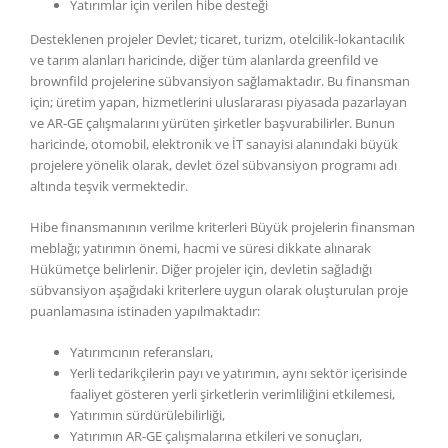
Yatırımlar için verilen hibe desteği
Desteklenen projeler Devlet; ticaret, turizm, otelcilik-lokantacılık
ve tarım alanları haricinde, diğer tüm alanlarda greenfild ve
brownfild projelerine sübvansiyon sağlamaktadır. Bu finansman
için; üretim yapan, hizmetlerini uluslararası piyasada pazarlayan
ve AR-GE çalışmalarını yürüten şirketler başvurabilirler. Bunun
haricinde, otomobil, elektronik ve İT sanayisi alanındaki büyük
projelere yönelik olarak, devlet özel sübvansiyon programı adı
altında teşvik vermektedir.
Hibe finansmanının verilme kriterleri Büyük projelerin finansman
meblağı; yatırımın önemi, hacmi ve süresi dikkate alınarak
Hükümetçe belirlenir. Diğer projeler için, devletin sağladığı
sübvansiyon aşağıdaki kriterlere uygun olarak oluşturulan proje
puanlamasına istinaden yapılmaktadır:
Yatırımcının referansları,
Yerli tedarikçilerin payı ve yatırımın, aynı sektör içerisinde
faaliyet gösteren yerli şirketlerin verimliliğini etkilemesi,
Yatırımın sürdürülebilirliği,
Yatırımın AR-GE çalışmalarına etkileri ve sonuçları,