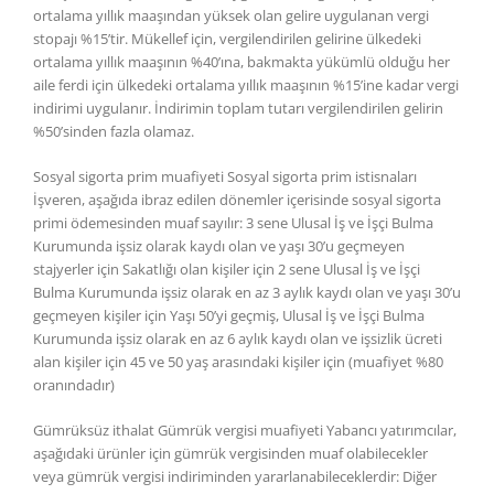
ortalama yıllık maaşından yüksek olan gelire uygulanan vergi
stopajı %15’tir. Mükellef için, vergilendirilen gelirine ülkedeki
ortalama yıllık maaşının %40’ına, bakmakta yükümlü olduğu her
aile ferdi için ülkedeki ortalama yıllık maaşının %15’ine kadar vergi
indirimi uygulanır. İndirimin toplam tutarı vergilendirilen gelirin
%50’sinden fazla olamaz.
Sosyal sigorta prim muafiyeti Sosyal sigorta prim istisnaları
İşveren, aşağıda ibraz edilen dönemler içerisinde sosyal sigorta
primi ödemesinden muaf sayılır: 3 sene Ulusal İş ve İşçi Bulma
Kurumunda işsiz olarak kaydı olan ve yaşı 30’u geçmeyen
stajyerler için Sakatlığı olan kişiler için 2 sene Ulusal İş ve İşçi
Bulma Kurumunda işsiz olarak en az 3 aylık kaydı olan ve yaşı 30’u
geçmeyen kişiler için Yaşı 50’yi geçmiş, Ulusal İş ve İşçi Bulma
Kurumunda işsiz olarak en az 6 aylık kaydı olan ve işsizlik ücreti
alan kişiler için 45 ve 50 yaş arasındaki kişiler için (muafiyet %80
oranındadır)
Gümrüksüz ithalat Gümrük vergisi muafiyeti Yabancı yatırımcılar,
aşağıdaki ürünler için gümrük vergisinden muaf olabilecekler
veya gümrük vergisi indiriminden yararlanabileceklerdir: Diğer