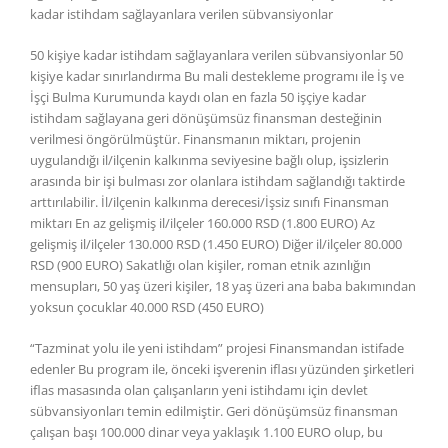
kadar istihdam sağlayanlara verilen sübvansiyonlar
50 kişiye kadar istihdam sağlayanlara verilen sübvansiyonlar 50
kişiye kadar sınırlandırma Bu mali destekleme programı ile İş ve
İşçi Bulma Kurumunda kaydı olan en fazla 50 işçiye kadar
istihdam sağlayana geri dönüşümsüz finansman desteğinin
verilmesi öngörülmüştür. Finansmanın miktarı, projenin
uygulandığı il/ilçenin kalkınma seviyesine bağlı olup, işsizlerin
arasında bir işi bulması zor olanlara istihdam sağlandığı taktirde
arttırılabilir. İl/ilçenin kalkınma derecesi/İşsiz sınıfı Finansman
miktarı En az gelişmiş il/ilçeler 160.000 RSD (1.800 EURO) Az
gelişmiş il/ilçeler 130.000 RSD (1.450 EURO) Diğer il/ilçeler 80.000
RSD (900 EURO) Sakatlığı olan kişiler, roman etnik azınlığın
mensupları, 50 yaş üzeri kişiler, 18 yaş üzeri ana baba bakımından
yoksun çocuklar 40.000 RSD (450 EURO)
“Tazminat yolu ile yeni istihdam” projesi Finansmandan istifade
edenler Bu program ile, önceki işverenin iflası yüzünden şirketleri
iflas masasında olan çalışanların yeni istihdamı için devlet
sübvansiyonları temin edilmiştir. Geri dönüşümsüz finansman
çalışan başı 100.000 dinar veya yaklaşık 1.100 EURO olup, bu