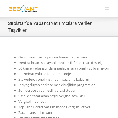
Skip
to
content
Sırbistan’da Yabancı Yatırımcılara Verilen
Teşvikler
Geri dönüşümsüz yatırım finansman imkanı
Yeni istihdam sağlayanlara yönelik finansman desteği
50 kişiye kadar istihdam sağlayanlara yönelik sübvansiyon
“Tazminat yolu ile istihdam” projesi
Stajyerlere yönelik istihdam sağlama kolaylığı
İhtiyaç duyan herkese mesleki eğitim programları
Son derece uygun gelir vergisi stopajı
Sizin için tasarlanan çeşitli vergisel teşvikler.
Vergisel muafiyet
Yap-İşlet-Devret yatırım modeli vergi muafiyeti
Zarar transferi imkanı