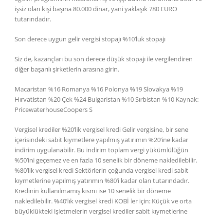
işsiz olan kişi başına 80.000 dinar, yani yaklaşık 780 EURO
tutarındadır.
Son derece uygun gelir vergisi stopajı %10’luk stopajı
Siz de, kazançları bu son derece düşük stopajı ile vergilendiren
diğer başarılı şirketlerin arasına girin.
Macaristan %16 Romanya %16 Polonya %19 Slovakya %19
Hırvatistan %20 Çek %24 Bulgaristan %10 Sırbistan %10 Kaynak:
PricewaterhouseCoopers S
Vergisel krediler %20’lik vergisel kredi Gelir vergisine, bir sene
içerisindeki sabit kıymetlere yapılmış yatırımın %20’ine kadar
indirim uygulanabilir. Bu indirim toplam vergi yükümlülüğün
%50’ini geçemez ve en fazla 10 senelik bir döneme nakledilebilir.
%80’lik vergisel kredi Sektörlerin çoğunda vergisel kredi sabit
kıymetlerine yapılmış yatırımın %80’i kadar olan tutarındadır.
Kredinin kullanılmamış kısmı ise 10 senelik bir döneme
nakledilebilir. %40’lık vergisel kredi KOBİ ler için: Küçük ve orta
büyüklükteki işletmelerin vergisel krediler sabit kıymetlerine