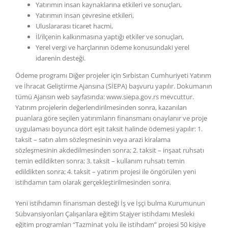
Yatırımın insan kaynaklarına etkileri ve sonuçları,
Yatırımın insan çevresine etkileri,
Uluslararası ticaret hacmi,
İl/ilçenin kalkınmasına yaptığı etkiler ve sonuçları,
Yerel vergi ve harçlarının ödeme konusundaki yerel
idarenin desteği.
Ödeme programı Diğer projeler için Sırbistan Cumhuriyeti Yatırım
ve İhracat Geliştirme Ajansına (SİEPA) başvuru yapılır. Dokumanın
tümü Ajansın web sayfasında: www.siepa.gov.rs mevcuttur.
Yatırım projelerin değerlendirilmesinden sonra, kazanılan
puanlara göre seçilen yatırımların finansmanı onaylanır ve proje
uygulaması boyunca dört eşit taksit halinde ödemesi yapılır: 1.
taksit – satın alım sözleşmesinin veya arazi kiralama
sözleşmesinin akdedilmesinden sonra; 2. taksit – inşaat ruhsatı
temin edildikten sonra; 3. taksit – kullanım ruhsatı temin
edildikten sonra; 4. taksit – yatırım projesi ile öngörülen yeni
istihdamın tam olarak gerçekleştirilmesinden sonra.
Yeni istihdamın finansman desteği İş ve İşçi bulma Kurumunun
Sübvansiyonları Çalışanlara eğitim Stajyer istihdamı Mesleki
eğitim programları “Tazminat yolu ile istihdam” projesi 50 kişiye