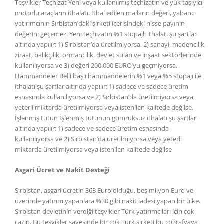
Teşvikler Teçhizat Yeni veya kullanılmış teçhizatın ve yük taşıyıcı
motorlu araçların ithalatı. İthal edilen malların değeri, yabancı
yatırımcının Sırbistan’daki şirketi içerisindeki hisse payının
değerini geçemez. Yeni teçhizatın %1 stopajlı ithalatı şu şartlar
altında yapılır: 1) Sırbistan’da üretilmiyorsa, 2) sanayi, madencilik,
ziraat, balıkçılık, ormancılık, devlet suları ve inşaat sektörlerinde
kullanılıyorsa ve 3) değeri 200.000 EURO’yu geçmiyorsa.
Hammaddeler Belli başlı hammaddelerin %1 veya %5 stopajı ile
ithalatı şu şartlar altında yapılır: 1) sadece ve sadece üretim
esnasında kullanılıyorsa ve 2) Sırbistan’da üretilmiyorsa veya
yeterli miktarda üretilmiyorsa veya istenilen kalitede değilse.
İşlenmiş tütün İşlenmiş tütünün gümrüksüz ithalatı şu şartlar
altında yapılır: 1) sadece ve sadece üretim esnasında
kullanılıyorsa ve 2) Sırbistan’da üretilmiyorsa veya yeterli
miktarda üretilmiyorsa veya istenilen kalitede değilse
Asgari Ücret ve Nakit Desteği
Sırbistan, asgari ücretin 363 Euro olduğu, beş milyon Euro ve
üzerinde yatırım yapanlara %30 gibi nakit iadesi yapan bir ülke.
Sırbistan devletinin verdiği teşvikler Türk yatırımcıları için çok
cazip. Bu teşvikler sayesinde bir çok Türk şirketi bu coğrafyaya