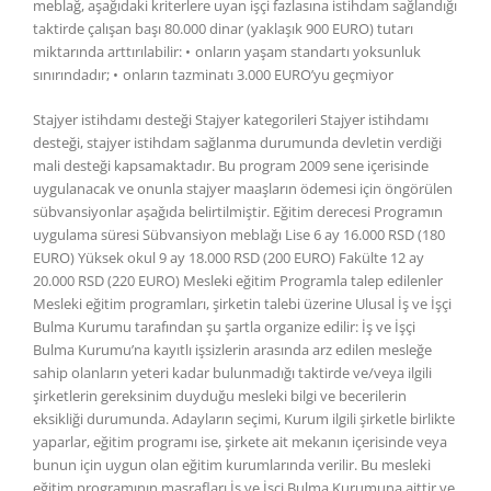
meblağ, aşağıdaki kriterlere uyan işçi fazlasına istihdam sağlandığı
taktirde çalışan başı 80.000 dinar (yaklaşık 900 EURO) tutarı
miktarında arttırılabilir: • onların yaşam standartı yoksunluk
sınırındadır; • onların tazminatı 3.000 EURO’yu geçmiyor
Stajyer istihdamı desteği Stajyer kategorileri Stajyer istihdamı
desteği, stajyer istihdam sağlanma durumunda devletin verdiği
mali desteği kapsamaktadır. Bu program 2009 sene içerisinde
uygulanacak ve onunla stajyer maaşların ödemesi için öngörülen
sübvansiyonlar aşağıda belirtilmiştir. Eğitim derecesi Programın
uygulama süresi Sübvansiyon meblağı Lise 6 ay 16.000 RSD (180
EURO) Yüksek okul 9 ay 18.000 RSD (200 EURO) Fakülte 12 ay
20.000 RSD (220 EURO) Mesleki eğitim Programla talep edilenler
Mesleki eğitim programları, şirketin talebi üzerine Ulusal İş ve İşçi
Bulma Kurumu tarafından şu şartla organize edilir: İş ve İşçi
Bulma Kurumu’na kayıtlı işsizlerin arasında arz edilen mesleğe
sahip olanların yeteri kadar bulunmadığı taktirde ve/veya ilgili
şirketlerin gereksinim duyduğu mesleki bilgi ve becerilerin
eksikliği durumunda. Adayların seçimi, Kurum ilgili şirketle birlikte
yaparlar, eğitim programı ise, şirkete ait mekanın içerisinde veya
bunun için uygun olan eğitim kurumlarında verilir. Bu mesleki
eğitim programının masrafları İş ve İşçi Bulma Kurumuna aittir ve