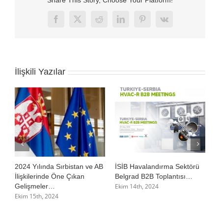
Share This Story, Choose Your Platform!
Facebook
X
Reddit
LinkedIn
Pinterest
Vk
İlişkili Yazılar
2024 Yılında Sırbistan ve AB
İSİB Havalandırma Sektörü
İ
İlişkilerinde Öne Çıkan
Belgrad B2B Toplantısı…
T
Ekim 14th, 2024
E
Gelişmeler…
Ekim 15th, 2024