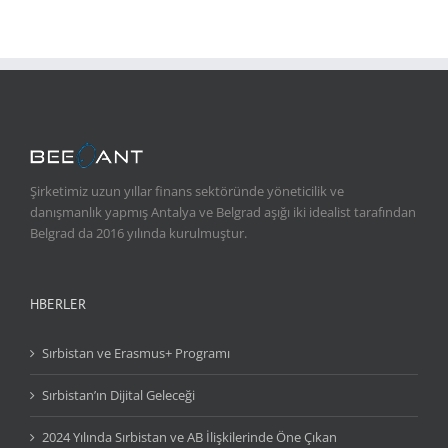
Şirketimiz uzun yıllar finans sektöründe yöneticilik ve
danışmanlık yapmış Antalya ve Belgrad aşığı iki idealist tarafından
Belgrad da 2016 yılında kurulmuştur.
HBERLER
Sırbistan ve Erasmus+ Programı
Sırbistan’ın Dijital Geleceği
2024 Yılında Sırbistan ve AB İlişkilerinde Öne Çıkan