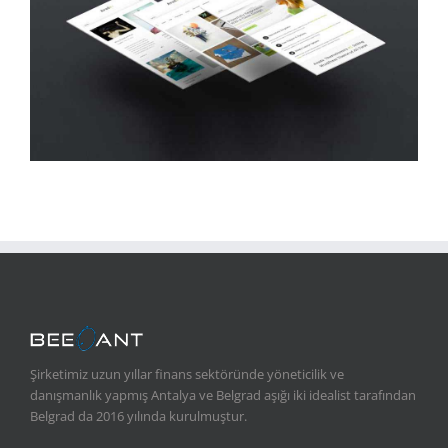
Şirketimiz uzun yıllar finans sektöründe yöneticilik ve
danışmanlık yapmış Antalya ve Belgrad aşığı iki idealist tarafından
Belgrad da 2016 yılında kurulmuştur.