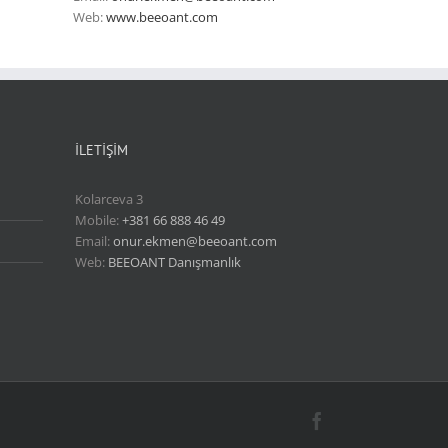
Web:
www.beeoant.com
İLETİŞİM
Kolarceva 3
Mobile:
+381 66 888 46 49
Email:
onur.ekmen@beeoant.com
Web:
BEEOANT Danışmanlık
Facebook