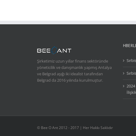
HBERL
Sırb
Şirketimiz uzun yıllar finans sektöründe
yöneticilik ve danışmanlık yapmış Antalya
Sırbi
ve Belgrad aşığı iki idealist tarafından
Belgrad da 2016 yılında kurulmuştur.
2024 
İlişk
© Bee O Ant 2012 - 2017 | Her Hakkı Saklıdır