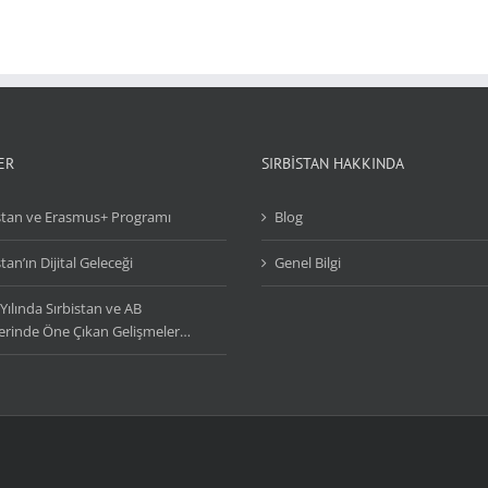
ER
SIRBİSTAN HAKKINDA
istan ve Erasmus+ Programı
Blog
stan’ın Dijital Geleceği
Genel Bilgi
Yılında Sırbistan ve AB
ilerinde Öne Çıkan Gelişmeler…