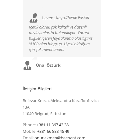
,
Theme Fusion
Levent Kaya
İçerik olarak çok kaliteli ve düzenli
paylaşımlarda bulunuluyor. Yararlı
bilgiler içeren faydalanma olasılığınız
%100 olan bir grup. Üyesi olduğum
için çok memnunum.
Ünal Öztürk
İletişim Bilgileri
Bulevar Kneza, Aleksandra Karađorđevica
13A
11040 Belgrad, Sırbistan
Phone:
+381 11 367 43 38
Mobile:
+381 66 888 46 49
Email:
onur.ekmen@beeoant.com