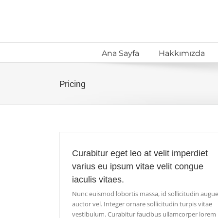
Skip
to
content
Ana Sayfa
Hakkımızda
Pricing
Curabitur eget leo at velit imperdiet
varius eu ipsum vitae velit congue
iaculis vitaes.
Nunc euismod lobortis massa, id sollicitudin augu
auctor vel. Integer ornare sollicitudin turpis vitae
vestibulum. Curabitur faucibus ullamcorper lorem