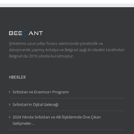
Şirketimiz uzun yıllar finans sektöründe yöneticilik ve
danışmanlık yapmış Antalya ve Belgrad aşığı iki idealist tarafından
Belgrad da 2016 yılında kurulmuştur.
HBERLER
Sırbistan ve Erasmus+ Programı
Sırbistan’ın Dijital Geleceği
2024 Yılında Sırbistan ve AB İlişkilerinde Öne Çıkan
Gelişmeler…